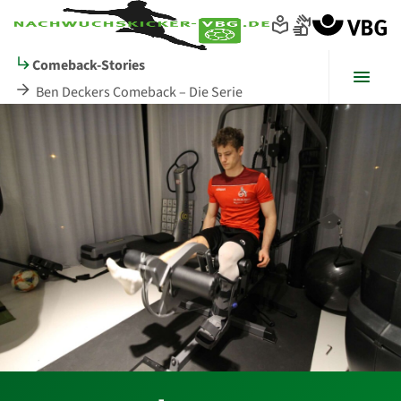
Seitenanfang
zum
zur
Inhalt
Navigation
im
Comeback-Stories
Fußbereich
Menü
Ben Deckers Comeback – Die Serie
Hauptinhalt