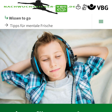
Seitenanfang
zum
zur
Inhalt
Navigation
im
Wissen to go
Fußbereich
Menü
Tipps für mentale Frische
Hauptinhalt