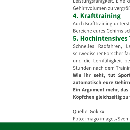
Leistungsfähigkeit. Eine
Gehirnvolumen zu vergröße
4. Krafttraining
Auch Krafttraining unters
Bereiche eures Gehirns sc
5. Hochintensives 
Schnelles Radfahren, 
schwedischer Forscher fan
und die Lernfähigkeit b
Stunden nach dem Trainin
Wie ihr seht, tut Spor
automatisch eure Gehirna
Ein Argument mehr, das 
Köpfchen gleichzeitig zu 
Quelle: Gokixx
Foto: imago images/Sven
Kontakt