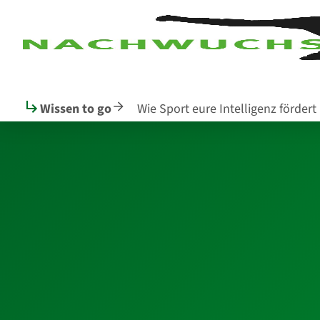
Seitenanfang
zum
zur
Inhalt
Navigation
im
Fußbereich
Wissen to go
Wie Sport eure Intelligenz fördert
Hauptinhalt