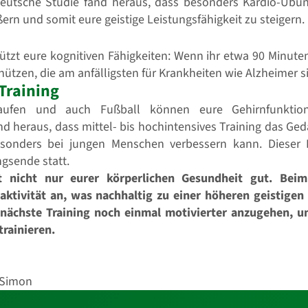
 deutsche Studie fand heraus, dass besonders Kardio-Übu
rn und somit eure geistige Leistungsfähigkeit zu steigern.
tützt eure kognitiven Fähigkeiten: Wenn ihr etwa 90 Minute
hützen, die am anfälligsten für Krankheiten wie Alzheimer s
Training
Laufen und auch Fußball können eure Gehirnfunktion
d heraus, dass mittel- bis hochintensives Training das Ged
esonders bei jungen Menschen verbessern kann. Dieser 
gsende statt.
t nicht nur eurer körperlichen Gesundheit gut. Beim
ktivität an, was nachhaltig zu einer höheren geistigen 
nächste Training noch einmal motivierter anzugehen, 
trainieren.
 Simon