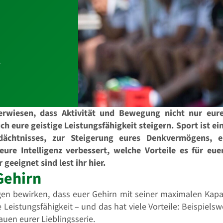
t
 erwiesen, dass Aktivität und Bewegung nicht nur eur
h eure geistige Leistungsfähigkeit steigern. Sport ist e
dächtnisses, zur Steigerung eures Denkvermögens, e
ure Intelligenz verbessert, welche Vorteile es für eu
eeignet sind lest ihr hier.
Gehirn
gen bewirken, dass euer Gehirn mit seiner maximalen Kapaz
e Leistungsfähigkeit – und das hat viele Vorteile: Beispiel
uen eurer Lieblingsserie.