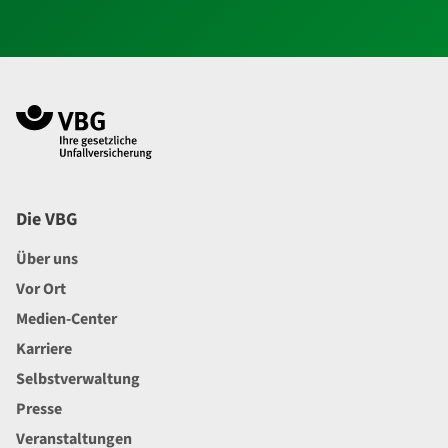
Navigation im Fußbereich
Footer
Die VBG
Über uns
Vor Ort
Medien-Center
Karriere
Selbstverwaltung
Presse
Veranstaltungen