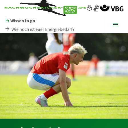
Seitenanfang
zum
zur
Inhalt
Navigation
im
Wissen to go
Fußbereich
Menü
Wie hoch ist euer Energiebedarf?
Hauptinhalt