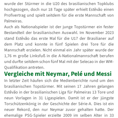
wurde der Stürmer in die U20 des brasilianischen Topklubs
hochgezogen, doch nur 18 Tage später erhielt Estêvão einen
Profivertrag und spielt seitdem für die erste Mannschaft von
Palmeiras.
Auch als Nationalspieler ist der junge Topstürmer ein fester
Bestandteil der brasilianischen Auswahl. Im November 2023
stand Estêvão das erste Mal für die U17 der Brasilianer auf
dem Platz und konnte in fünf Spielen drei Tore für die
Mannschaft erzielen. Nicht einmal ein Jahr später wurde der
1,76 m große Linksfuß in die A-Nationalmannschaft berufen
und durfte seitdem schon fünf Mal mit der Selecao in der WM-
Qualifikation antreten.
Vergleiche mit Neymar, Pelé und Messi
In letzter Zeit häufen sich die Medienberichte rund um den
brasilianischen Topstürmer. Mit seinen 17 Jahren gelangen
Estêvão in der brasilianischen Liga für Palmeiras 13 Tore und
neun Vorlagen in 31 Ligaspielen. Damit ist er der jüngste
Torschützenkönig in der Geschichte der Série-A. Dies ist ein
neuer Rekord, den nur Neymar zuvor gehalten hatte. Der
ehemalige PSG-Spieler erzielte 2009 im selben Alter in 33