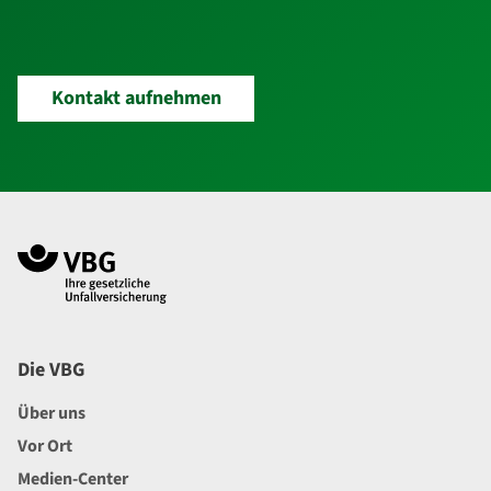
Kontakt aufnehmen
Navigation im Fußbereich
Footer
Die VBG
Über uns
Vor Ort
Medien-Center