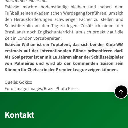
muss lernen und es tun.“
Estêvão möchte bodenständig bleiben und neben dem
Fußball seinen akademischen Werdegang fortführen, um sich
den Herausforderungen schwieriger Fächer zu stellen und
Selbstdisziplin an den Tag zu legen. Zusätzlich nimmt der
Brasilianer noch Englischunterricht, um sich proaktiv auf die
Zeit in London vorzubereiten.
Estêvão Willian ist ein Toptalent, das sich bei der Klub-WM
erstmals auf der internationalen Bühne präsentieren darf.
Als Goalgetter ist er mit 18 Jahren einer der Schlüsselspieler
von Palmeiras und wird ab der kommenden Saison sein
Können für Chelsea in der Premier League zeigen können.
Quelle: Gokixx
Foto: imago images/Brazil Photo Press
Kontakt
Kontakt