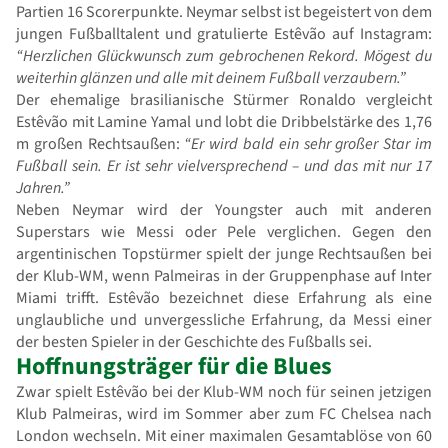
Partien 16 Scorerpunkte. Neymar selbst ist begeistert von dem
jungen Fußballtalent und gratulierte Estêvão auf Instagram:
“Herzlichen Glückwunsch zum gebrochenen Rekord. Mögest du
weiterhin glänzen und alle mit deinem Fußball verzaubern.”
Der ehemalige brasilianische Stürmer Ronaldo vergleicht
Estêvão mit Lamine Yamal und lobt die Dribbelstärke des 1,76
m großen Rechtsaußen:
“Er wird bald ein sehr großer Star im
Fußball sein. Er ist sehr vielversprechend – und das mit nur 17
Jahren.”
Neben Neymar wird der Youngster auch mit anderen
Superstars wie Messi oder Pele verglichen. Gegen den
argentinischen Topstürmer spielt der junge Rechtsaußen bei
der Klub-WM, wenn Palmeiras in der Gruppenphase auf Inter
Miami trifft. Estêvão bezeichnet diese Erfahrung als eine
unglaubliche und unvergessliche Erfahrung, da Messi einer
der besten Spieler in der Geschichte des Fußballs sei.
Hoffnungsträger für die Blues
Zwar spielt Estêvão bei der Klub-WM noch für seinen jetzigen
Klub Palmeiras, wird im Sommer aber zum FC Chelsea nach
London wechseln. Mit einer maximalen Gesamtablöse von 60