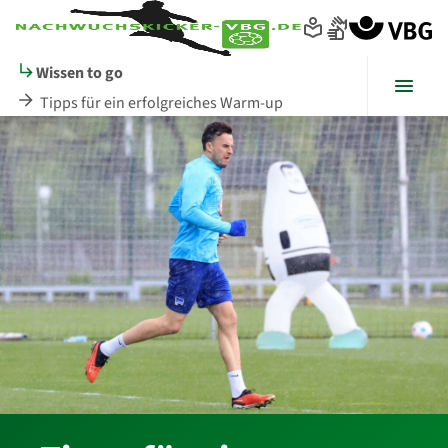
Seitenanfang
zum
zur
Inhalt
Navigation
im
Wissen to go
Fußbereich
Menü
Tipps für ein erfolgreiches Warm-up
Hauptinhalt