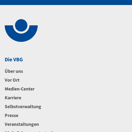
Navigation im Fußbereich
Footer
Die VBG
Über uns
Vor Ort
Medien-Center
Karriere
Selbstverwaltung
Presse
Veranstaltungen