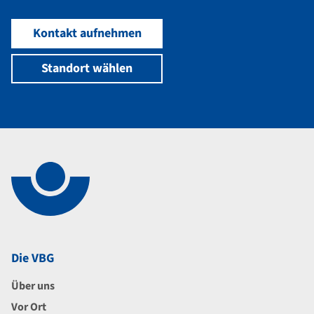
Kontakt aufnehmen
Standort wählen
Navigation im Fußbereich
Footer
Die VBG
Über uns
Vor Ort