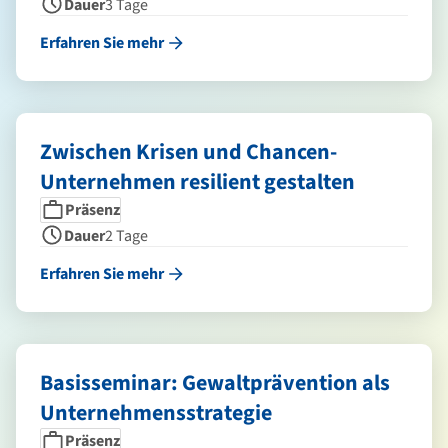
Dauer
3 Tage
Erfahren Sie mehr
Zwischen Krisen und Chancen-
Unternehmen resilient gestalten
Seminarform
Dauer
Präsenz
Dauer
2 Tage
Erfahren Sie mehr
Basisseminar: Gewaltprävention als
Unternehmensstrategie
Seminarform
Dauer
Präsenz