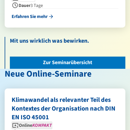
Dauer
3 Tage
Erfahren Sie mehr
Mit uns wirklich was bewirken.
Zur Seminarübersicht
Neue Online-Seminare
Klimawandel als relevanter Teil des
Kontextes der Organisation nach DIN
EN ISO 45001
Seminarform
Dauer
Online
KOMPAKT