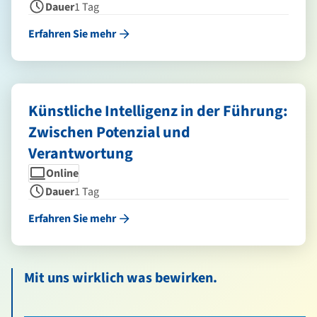
Dauer
1 Tag
Erfahren Sie mehr
Künstliche Intelligenz in der Führung:
Zwischen Potenzial und
Verantwortung
Seminarform
Dauer
Online
Dauer
1 Tag
Erfahren Sie mehr
Mit uns wirklich was bewirken.