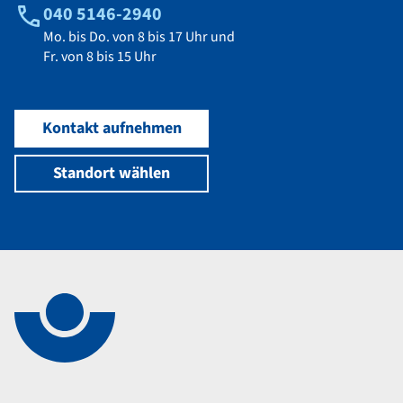
040 5146-2940
Mo. bis Do. von 8 bis 17 Uhr und
Fr. von 8 bis 15 Uhr
Kontakt aufnehmen
Standort wählen
Navigation im Fußbereich
Footer