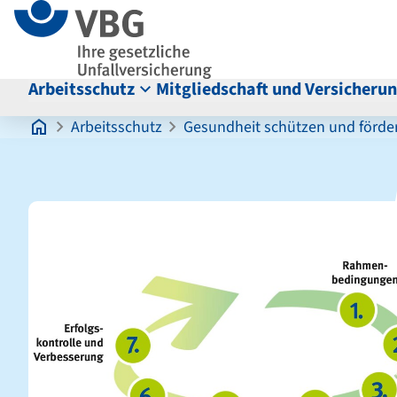
Seitenanfang
zum
zur
Inhalt
Navigation
im
Fußbereich
Arbeitsschutz
Mitgliedschaft und Versicheru
Hauptinhalt
Arbeitsschutz
Gesundheit schützen und förde