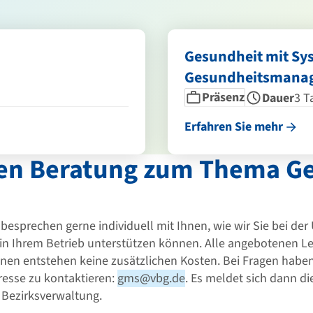
Gesundheit mit Sys
Gesundheitsmana
Seminarform
Dauer
Präsenz
Dauer
3 T
Erfahren Sie mehr
gen Beratung zum Thema G
r besprechen gerne individuell mit Ihnen, wie wir Sie bei d
in Ihrem Betrieb unterstützen können. Alle angebotenen Le
nen entstehen keine zusätzlichen Kosten. Bei Fragen haben 
resse zu kontaktieren:
gms@vbg.de
. Es meldet sich dann di
 Bezirksverwaltung.