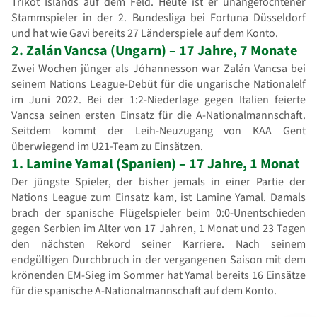
Trikot Islands auf dem Feld. Heute ist er unangefochtener
Stammspieler in der 2. Bundesliga bei Fortuna Düsseldorf
und hat wie Gavi bereits 27 Länderspiele auf dem Konto.
2. Zalán Vancsa (Ungarn) – 17 Jahre, 7 Monate
Zwei Wochen jünger als Jóhannesson war Zalán Vancsa bei
seinem Nations League-Debüt für die ungarische Nationalelf
im Juni 2022. Bei der 1:2-Niederlage gegen Italien feierte
Vancsa seinen ersten Einsatz für die A-Nationalmannschaft.
Seitdem kommt der Leih-Neuzugang von KAA Gent
überwiegend im U21-Team zu Einsätzen.
1. Lamine Yamal (Spanien) – 17 Jahre, 1 Monat
Der jüngste Spieler, der bisher jemals in einer Partie der
Nations League zum Einsatz kam, ist Lamine Yamal. Damals
brach der spanische Flügelspieler beim 0:0-Unentschieden
gegen Serbien im Alter von 17 Jahren, 1 Monat und 23 Tagen
den nächsten Rekord seiner Karriere. Nach seinem
endgültigen Durchbruch in der vergangenen Saison mit dem
krönenden EM-Sieg im Sommer hat Yamal bereits 16 Einsätze
für die spanische A-Nationalmannschaft auf dem Konto.