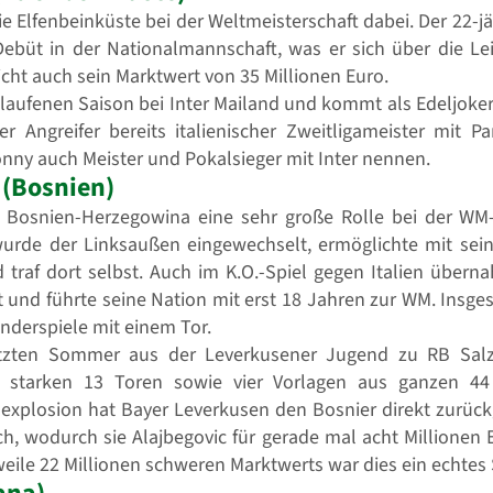
e Elfenbeinküste bei der Weltmeisterschaft dabei. Der 22-jä
ebüt in der Nationalmannschaft, was er sich über die Le
icht auch sein Marktwert von 35 Millionen Euro.
elaufenen Saison bei Inter Mailand und kommt als Edeljoker
r Angreifer bereits italienischer Zweitligameister mit P
Bonny auch Meister und Pokalsieger mit Inter nennen.
 (Bosnien)
r Bosnien-Herzegowina eine sehr große Rolle bei der WM-Q
urde der Linksaußen eingewechselt, ermöglichte mit sei
 traf dort selbst. Auch im K.O.-Spiel gegen Italien über
und führte seine Nation mit erst 18 Jahren zur WM. Insg
änderspiele mit einem Tor.
etzten Sommer aus der Leverkusener Jugend zu RB Salz
d starken 13 Toren sowie vier Vorlagen aus ganzen 44 
sexplosion hat Bayer Leverkusen den Bosnier direkt zurück
h, wodurch sie Alajbegovic für gerade mal acht Millionen 
weile 22 Millionen schweren Marktwerts war dies ein echte