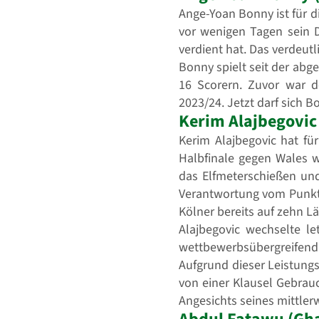
Ange-Yoan Bonny ist für di
vor wenigen Tagen sein D
verdient hat. Das verdeutl
Bonny spielt seit der abg
16 Scorern. Zuvor war de
2023/24. Jetzt darf sich 
Kerim Alajbegovic
Kerim Alajbegovic hat fü
Halbfinale gegen Wales w
das Elfmeterschießen und
Verantwortung vom Punkt 
Kölner bereits auf zehn L
Alajbegovic wechselte l
wettbewerbsübergreifen
Aufgrund dieser Leistung
von einer Klausel Gebrauc
Angesichts seines mittler