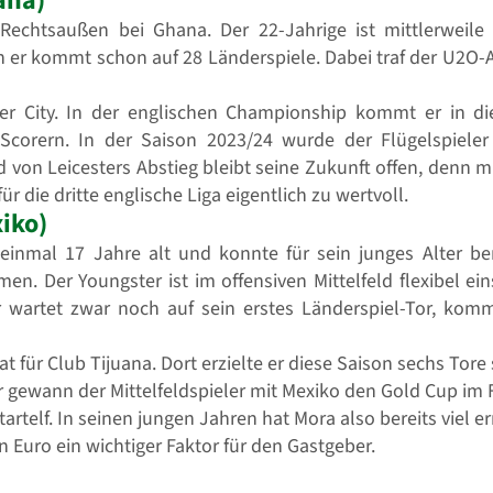
ana)
Rechtsaußen bei Ghana. Der 22-Jahrige ist mittlerweile
 er kommt schon auf 28 Länderspiele. Dabei traf der U2O-A
ter City. In der englischen Championship kommt er in d
 Scorern. In der Saison 2023/24 wurde der Flügelspiel
d von Leicesters Abstieg bleibt seine Zukunft offen, denn 
ür die dritte englische Liga eigentlich zu wertvoll.
iko)
 einmal 17 Jahre alt und konnte für sein junges Alter ber
n. Der Youngster ist im offensiven Mittelfeld flexibel e
Er wartet zwar noch auf sein erstes Länderspiel-Tor, komm
at für Club Tijuana. Dort erzielte er diese Saison sechs Tore
 gewann der Mittelfeldspieler mit Mexiko den Gold Cup im 
tartelf. In seinen jungen Jahren hat Mora also bereits viel e
 Euro ein wichtiger Faktor für den Gastgeber.