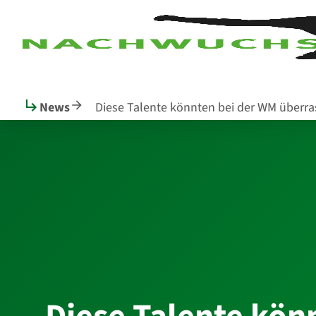
Seitenanfang
zum
zur
Inhalt
Navigation
im
Fußbereich
News
Diese Talente könnten bei der WM überr
Hauptinhalt