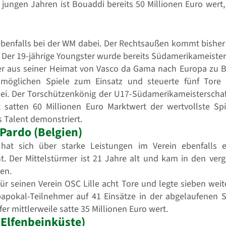
n jungen Jahren ist Bouaddi bereits 50 Millionen Euro wert
 ebenfalls bei der WM dabei. Der Rechtsaußen kommt bisher
. Der 19-jährige Youngster wurde bereits Südamerikameister
er aus seiner Heimat von Vasco da Gama nach Europa zu 
 möglichen Spiele zum Einsatz und steuerte fünf Tore 
 bei. Der Torschützenkönig der U17-Südamerikameisterscha
t satten 60 Millionen Euro Marktwert der wertvollste Sp
 Talent demonstriert.
Pardo (Belgien)
hat sich über starke Leistungen im Verein ebenfalls 
nt. Der Mittelstürmer ist 21 Jahre alt und kam in den ve
en.
ür seinen Verein OSC Lille acht Tore und legte sieben wei
papokal-Teilnehmer auf 41 Einsätze in der abgelaufenen S
fer mittlerweile satte 35 Millionen Euro wert.
Elfenbeinküste)