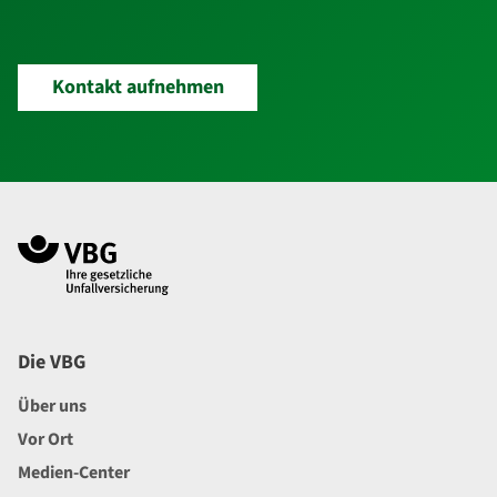
Kontakt aufnehmen
Navigation im Fußbereich
Footer
Die VBG
Über uns
Vor Ort
Medien-Center