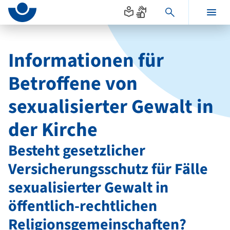
Seitenanfang
zum
zur
Inhalt
Navigation
Hauptinhalt
im
Fußbereich
Informationen für
Betroffene von
sexualisierter Gewalt in
der Kirche
Besteht gesetzlicher
Versicherungsschutz für Fälle
sexualisierter Gewalt in
öffentlich-rechtlichen
Religionsgemeinschaften?