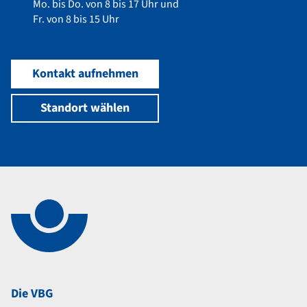
Mo. bis Do. von 8 bis 17 Uhr und
Fr. von 8 bis 15 Uhr
Kontakt aufnehmen
Standort wählen
Navigation im Fußbereich
Footer
Die VBG