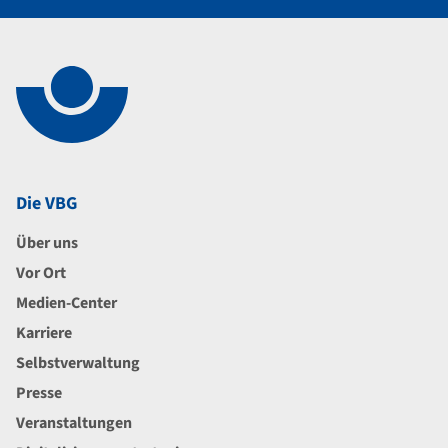
Navigation im Fußbereich
Footer
Die VBG
Über uns
Vor Ort
Medien-Center
Karriere
Selbstverwaltung
Presse
Veranstaltungen