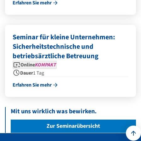
Erfahren Sie mehr
Seminar für kleine Unternehmen:
Sicherheitstechnische und
betriebsärztliche Betreuung
Seminarform
Dauer
Online
KOMPAKT
Dauer
1 Tag
Erfahren Sie mehr
Mit uns wirklich was bewirken.
Zur Seminarübersicht
Kontakt