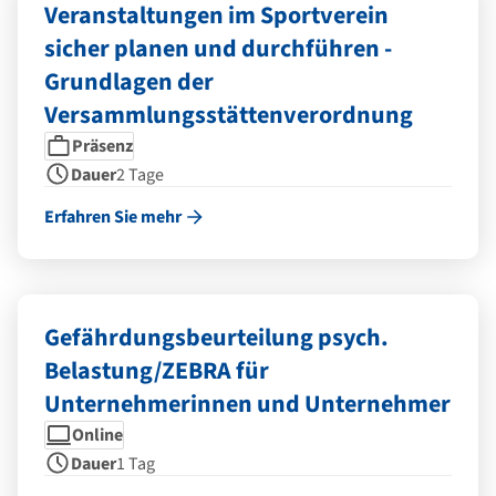
Veranstaltungen im Sportverein
sicher planen und durchführen -
Grundlagen der
Versammlungsstättenverordnung
Seminarform
Dauer
Präsenz
Dauer
2 Tage
Erfahren Sie mehr
Gefährdungsbeurteilung psych.
Belastung/ZEBRA für
Unternehmerinnen und Unternehmer
Seminarform
Dauer
Online
Dauer
1 Tag