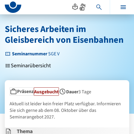
Seitenanfang
zum
zur
Inhalt
Navigation
Hauptinhalt
im
Sicheres Arbeiten im
Fußbereich
Gleisbereich von Eisenbahnen
Seminarnummer
SGE V
Seminarübersicht
Präsenz
Status
Ausgebucht
Dauer
3 Tage
Seminarform
Aktuell ist leider kein freier Platz verfügbar. Informieren
Sie sich gerne ab dem 08. Oktober über das
Seminarangebot 2027.
Thema