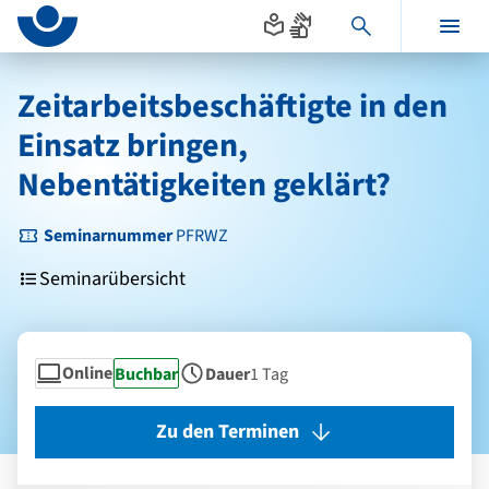
Seitenanfang
zum
zur
Inhalt
Navigation
Hauptinhalt
im
Zeitarbeitsbeschäftigte in den
Fußbereich
Einsatz bringen,
Nebentätigkeiten geklärt?
Seminarnummer
PFRWZ
Seminarübersicht
Online
Status
Buchbar
Dauer
1 Tag
Seminarform
Zu den Terminen