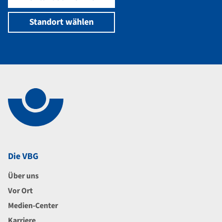
Standort wählen
Navigation im Fußbereich
Footer
Die VBG
Über uns
Vor Ort
Medien-Center
Karriere