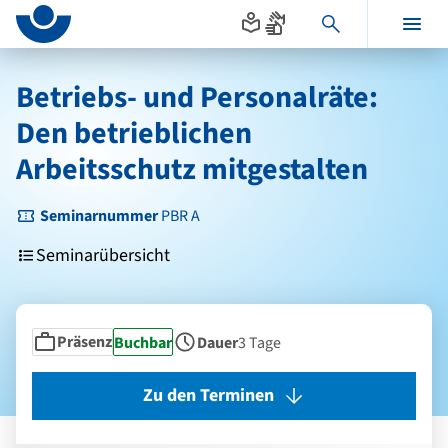
Seitenanfang
zum
zur
Inhalt
Navigation
Hauptinhalt
im
Betriebs- und Personalräte:
Fußbereich
Den betrieblichen
Arbeitsschutz mitgestalten
Seminarnummer
PBR A
Seminarübersicht
Präsenz
Status
Buchbar
Dauer
3 Tage
Seminarform
Zu den Terminen