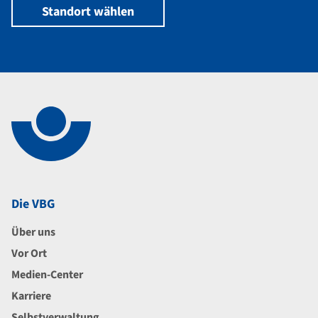
Standort wählen
Navigation im Fußbereich
Footer
Die VBG
Über uns
Vor Ort
Medien-Center
Karriere
Selbstverwaltung