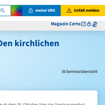
meine VBG
Unfall melden
Magazin Certo
Den kirchlichen
Seminarübersicht
 gerne ab dem 08. Oktober über das Seminarangebot