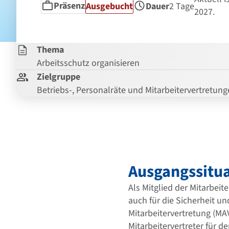
Präsenz
Status
Ausgebucht
Dauer
2 Tage
Seminarform
2027.
Thema
Arbeitsschutz organisieren
Zielgruppe
Betriebs-, Personalräte und Mitarbeitervertretun
Ausgangssitua
Als Mitglied der Mitarbeite
auch für die Sicherheit un
Mitarbeitervertretung (MA
Mitarbeitervertreter für d