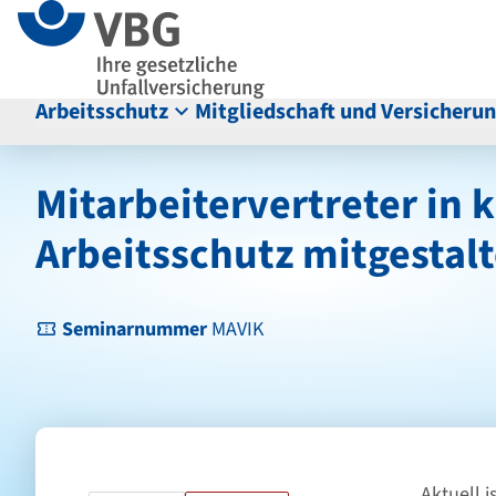
Seitenanfang
zum
zur
Inhalt
Navigation
im
Fußbereich
Arbeitsschutz
Mitgliedschaft und Versicheru
Hauptinhalt
Mitarbeitervertreter in 
Arbeitsschutz mitgestal
Seminarnummer
MAVIK
Aktuell i