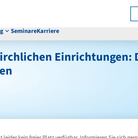
ng
Seminare
Karriere
kirchlichen Einrichtungen: 
ten
st leider kein freier Platz verfügbar. Informieren Sie sich