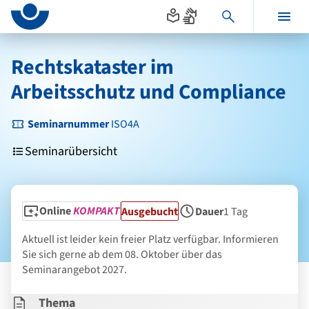
Seitenanfang
zum
zur
Inhalt
Navigation
Hauptinhalt
im
Rechtskataster im
Fußbereich
Arbeitsschutz und Compliance
Seminarnummer
ISO4A
Seminarübersicht
Online
KOMPAKT
Status
Ausgebucht
Dauer
1 Tag
Seminarform
Aktuell ist leider kein freier Platz verfügbar. Informieren
Sie sich gerne ab dem 08. Oktober über das
Seminarangebot 2027.
Thema