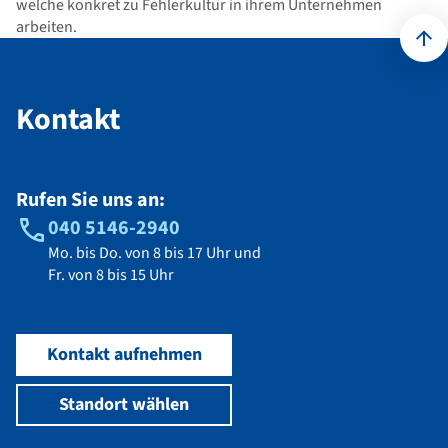
welche konkret zu Fehlerkultur in ihrem Unternehmen
arbeiten.
Kontakt
Kontakt
Rufen Sie uns an:
040 5146-2940
Mo. bis Do. von 8 bis 17 Uhr und
Fr. von 8 bis 15 Uhr
Kontakt aufnehmen
Standort wählen