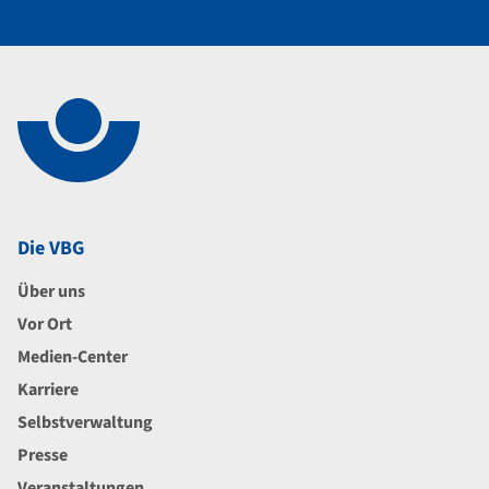
Navigation im Fußbereich
Footer
Die VBG
Über uns
Vor Ort
Medien-Center
Karriere
Selbstverwaltung
Presse
Veranstaltungen