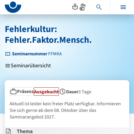
Seitenanfang
zum
zur
Inhalt
Navigation
Hauptinhalt
im
Fehlerkultur:
Fußbereich
Fehler.Faktor.Mensch.
Seminarnummer
FFMKA
Seminarübersicht
Präsenz
Status
Ausgebucht
Dauer
3 Tage
Seminarform
Aktuell ist leider kein freier Platz verfügbar. Informieren
Sie sich gerne ab dem 08. Oktober über das
Seminarangebot 2027.
Thema