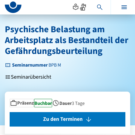
Seitenanfang
zum
zur
Inhalt
Navigation
Hauptinhalt
im
Psychische Belastung am
Fußbereich
Arbeitsplatz als Bestandteil der
Gefährdungsbeurteilung
Seminarnummer
BPB M
Seminarübersicht
Präsenz
Status
Buchbar
Dauer
3 Tage
Seminarform
Zu den Terminen