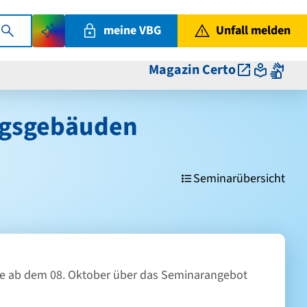
meine VBG
Unfall melden
Magazin Certo
ungsgebäuden
Seminarübersicht
 gerne ab dem 08. Oktober über das Seminarangebot