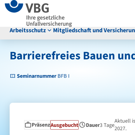
Seitenanfang
zum
zur
Inhalt
Navigation
im
Fußbereich
Arbeitsschutz
Mitgliedschaft und Versicheru
Hauptinhalt
Barrierefreies Bauen un
Seminarnummer
BFB I
Aktuell i
Präsenz
Status
Ausgebucht
Dauer
3 Tage
Seminarform
2027.