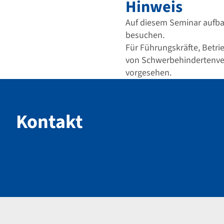
Hinweis
Auf diesem Seminar aufba
besuchen.
Für Führungskräfte, Betrie
von Schwerbehindertenver
vorgesehen.
Kontakt
Kontakt
Navigation im Fußbereich
Footer