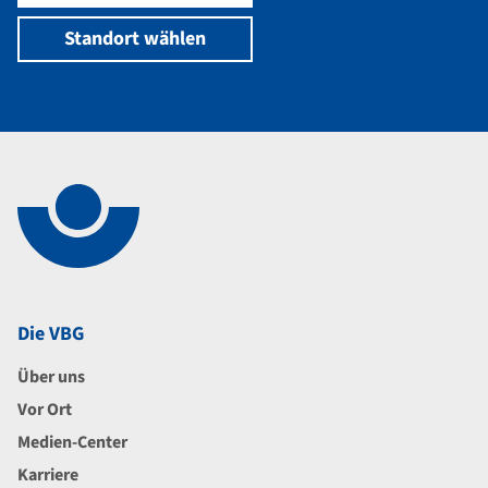
Standort wählen
Navigation im Fußbereich
Footer
Die VBG
Über uns
Vor Ort
Medien-Center
Karriere