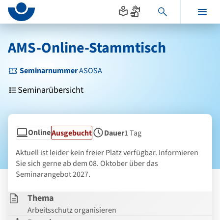
Seitenanfang
zum
zur
Inhalt
Navigation
Hauptinhalt
im
AMS-Online-Stammtisch
Fußbereich
Seminarnummer
ASOSA
Seminarübersicht
Online
Status
Ausgebucht
Dauer
1 Tag
Seminarform
Aktuell ist leider kein freier Platz verfügbar. Informieren
Sie sich gerne ab dem 08. Oktober über das
Seminarangebot 2027.
Thema
Arbeitsschutz organisieren