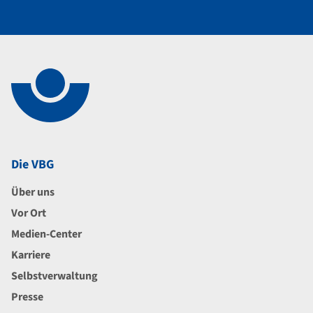
Navigation im Fußbereich
Footer
Die VBG
Über uns
Vor Ort
Medien-Center
Karriere
Selbstverwaltung
Presse