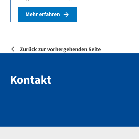
Mehr erfahren
Zurück zur vorhergehenden Seite
Kontakt
Kontakt
Navigation im Fußbereich
Footer