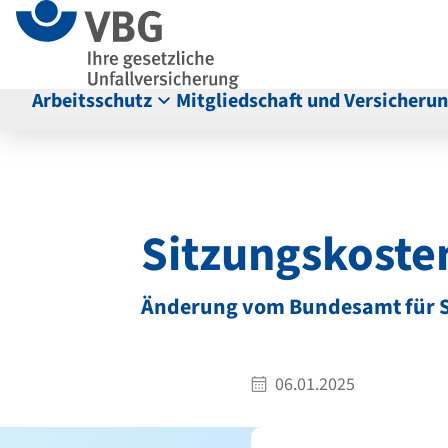
Seitenanfang
zum
zur
Inhalt
Navigation
im
Fußbereich
Arbeitsschutz
Mitgliedschaft und Versicheru
Hauptinhalt
Sitzungskost
Änderung vom Bundesamt für S
06.01.2025