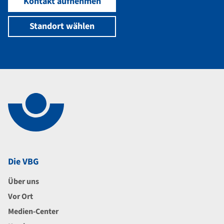
Kontakt aufnehmen
Standort wählen
Navigation im Fußbereich
Footer
Die VBG
Über uns
Vor Ort
Medien-Center