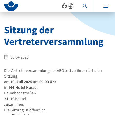
Seitenanfang
zum
zur
Inhalt
Navigation
Hauptinhalt
im
Fußbereich
Sitzung der
Vertreterversammlung
30.04.2025
Die Vertreterversammlung der VBG tritt zu ihrer nächsten
Sitzung
am
10. Juli 2025
um
09:00 Uhr
im
H4-Hotel Kassel
Baumbachstraße 2
34119 Kassel
zusammen.
Die Sitzung ist öffentlich.