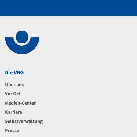
Navigation im Fußbereich
Footer
Die VBG
Über uns
Vor Ort
Medien-Center
Karriere
Selbstverwaltung
Presse