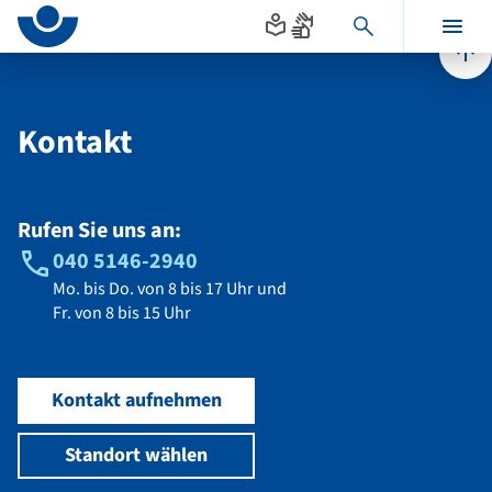
Seitenanfang
zum
zur
Inhalt
Navigation
Hauptinhalt
Kontakt
im
Fußbereich
Kontakt
Rufen Sie uns an:
040 5146-2940
Mo. bis Do. von 8 bis 17 Uhr und
Fr. von 8 bis 15 Uhr
Kontakt aufnehmen
Standort wählen