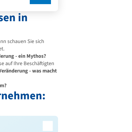
sen in
nn schauen Sie sich
t.
derung - ein Mythos?
e auf Ihre Beschäftigten
 Veränderung - was macht
um?
ernehmen: