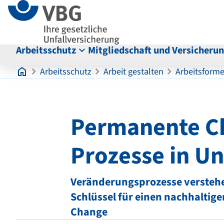
Seitenanfang
zum
zur
Inhalt
Navigation
im
Fußbereich
Arbeitsschutz
Mitgliedschaft und Versicheru
Hauptinhalt
Arbeitsschutz
Arbeit gestalten
Arbeitsform
Permanente C
Prozesse in U
Veränderungsprozesse verstehe
Schlüssel für einen nachhalti
Change