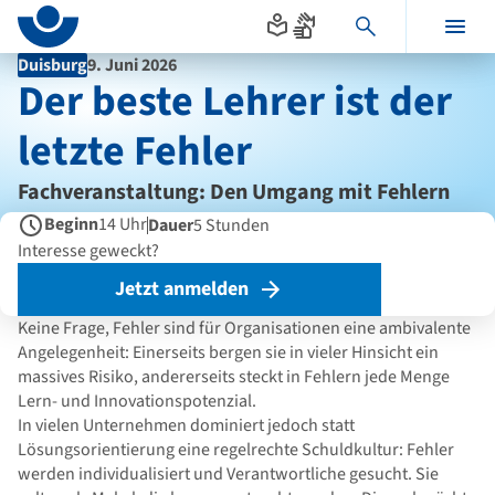
Seitenanfang
zum
zur
Inhalt
Navigation
Hauptinhalt
Duisburg
9. Juni 2026
im
Veranstaltungsort
Zeitraum der Veranstaltung
Der beste Lehrer ist der
Fußbereich
letzte Fehler
Fachveranstaltung: Den Umgang mit Fehlern
neu denken
Beginn
14 Uhr
Dauer
5 Stunden
Interesse geweckt?
Jetzt anmelden
Keine Frage, Fehler sind für Organisationen eine ambivalente
Angelegenheit: Einerseits bergen sie in vieler Hinsicht ein
massives Risiko, andererseits steckt in Fehlern jede Menge
Lern- und Innovationspotenzial.
In vielen Unternehmen dominiert jedoch statt
Lösungsorientierung eine regelrechte Schuldkultur: Fehler
werden individualisiert und Verantwortliche gesucht. Sie