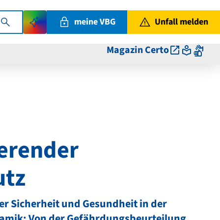
meine VBG
Unfall melden
Magazin Certo
erender
utz
er Sicherheit und Gesundheit in der
ramik: Von der Gefährdungsbeurteilung