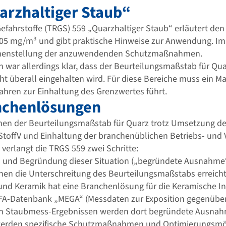
arzhaltiger Staub“
Gefahrstoffe (TRGS) 559 „Quarzhaltiger Staub“ erläutert d
05 mg/m³ und gibt praktische Hinweise zur Anwendung. Im A
enstellung der anzuwendenden Schutzmaßnahmen.
 war allerdings klar, dass der Beurteilungsmaßstab für Qu
ht überall eingehalten wird. Für diese Bereiche muss ein 
ahren zur Einhaltung des Grenzwertes führt.
anchenlösungen
denen der Beurteilungsmaßstab für Quarz trotz Umsetzung
toffV und Einhaltung der branchenüblichen Betriebs- und 
verlangt die TRGS 559 zwei Schritte:
 und Begründung dieser Situation („begründete Ausnahme
n die Unterschreitung des Beurteilungsmaß­stabs erreicht
 und Keramik hat eine
Branchenlösung für die Keramische Ind
 IFA-Datenbank „MEGA“ (Messdaten zur Exposition gegenübe
en Staubmess-Ergebnissen werden dort begründete Ausnahm
werden spezifische Schutzmaßnahmen und Optimierungsmögl