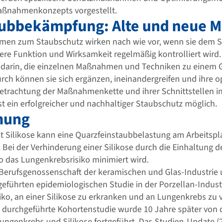
aßnahmenkonzepts vorgestellt.
ubbekämpfung: Alte und neue
en zum Staubschutz wirken nach wie vor, wenn sie dem S
ere Funktion und Wirksamkeit regelmäßig kontrolliert wird.
t darin, die einzelnen Maßnahmen und Techniken zu einem
h können sie sich ergänzen, ineinandergreifen und ihre op
etrachtung der Maßnahmenkette und ihrer Schnittstellen in
t ein erfolgreicher und nachhaltiger Staubschutz möglich.
hung
t Silikose kann eine Quarzfeinstaubbelastung am Arbeitspl
 Bei der Verhinderung einer Silikose durch die Einhaltung 
 das Lungenkrebsrisiko minimiert wird.
Berufsgenossenschaft der keramischen und Glas-Industrie
führten epidemiologischen Studie in der Porzellan-Industr
iko, an einer Silikose zu erkranken und an Lungenkrebs zu v
 durchgeführte Kohortenstudie wurde 10 Jahre später von d
Lungenkrebs und Silikose fortgeführt. Das Studien-Update (2