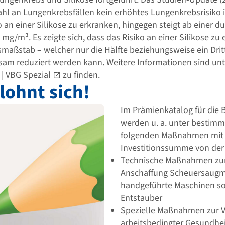
hl an Lungenkrebsfällen kein erhöhtes Lungenkrebsrisiko i
 an einer Silikose zu erkranken, hingegen steigt ab einer d
5 mg/m³. Es zeigte sich, dass das Risiko an einer Silikose z
maßstab – welcher nur die Hälfte beziehungsweise ein Drit
ksam reduziert werden kann. Weitere Informationen sind un
| VBG Spezial
zu finden.
lohnt sich!
Im Prämienkatalog für die 
werden u. a. unter bestim
folgenden Maßnahmen mit b
Investitionssumme von der 
Technische Maßnahmen zu
Anschaffung Scheuersaugm
handgeführte Maschinen so
Entstauber
Spezielle Maßnahmen zur 
arbeitsbedingter Gesundhe