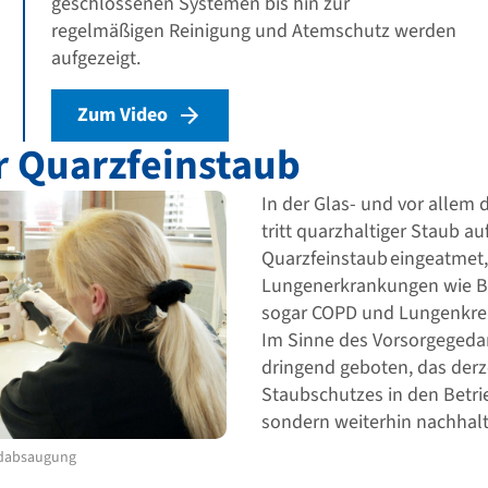
geschlossenen Systemen bis hin zur
regelmäßigen Reinigung und Atemschutz werden
aufgezeigt.
Zum Video
r Quarzfeinstaub
In der Glas- und vor allem 
tritt quarzhaltiger Staub auf
Quarzfeinstaub eingeatmet,
Lungenerkrankungen wie Bro
sogar COPD und Lungenkre
Im Sinne des Vorsorgegedan
dringend geboten, das derz
Staubschutzes in den Betrie
sondern weiterhin nachhalt
ndabsaugung