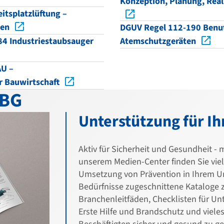
Konzeption, Planung, Real
itsplatzlüftung –
men
DGUV Regel 112-190 Benu
4 Industriestaubsauger
Atemschutzgeräten
AU –
r Bauwirtschaft
VBG
Unterstützung für Ih
Aktiv für Sicherheit und Gesundheit - 
unserem Medien-Center finden Sie viel
Umsetzung von Prävention in Ihrem Un
Bedürfnisse zugeschnittene Kataloge 
Branchenleitfäden, Checklisten für Un
Erste Hilfe und Brandschutz und viele