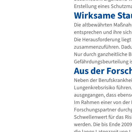
Erstellung eines Schutzm
Wirksame Sta
Die altbewährten Maßnahm
entsprechen und ihre sich
Die Herausforderung lieg
zusammenzuführen. Dadurc
Nur durch ganzheitliche B
Gefährdungsbeurteilung is
Aus der Forsc
Neben der Berufskrankhei
Lungenkrebsrisiko führen.
ausgegangen, dass ebenso
Im Rahmen einer von der 
Forschungspartner durchge
Schwellenwert für das Ris
werden. Die bis Ende 2009
die lange Latenzzeit von 