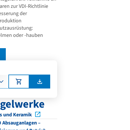
ren zur VDI-Richtlinie
besserung der
Produktion
utzausrüstung:
elmen oder -hauben
egelwerke
as und Keramik
0 Absauganlagen –