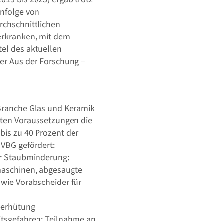
nfolge von
urchschnittlichen
u erkranken, mit dem
tel des aktuellen
ter
Aus der Forschung –
Branche Glas und Keramik
mten Voraussetzungen die
is zu 40 Prozent der
VBG gefördert:
r Staubminderung:
aschinen, abgesaugte
wie Vorabscheider für
Verhütung
itsgefahren: Teilnahme an