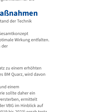
 Maßnahmen
tand der Technik
 Gesamtkonzept
timale Wirkung entfalten.
 der
atz zu einem erhöhten
des BM Quarz, wird davon
 und einem
ie sollte daher ein
ersterben, ermittelt
er VBG im Hinblick auf
019 bis 2023) ergab trotz