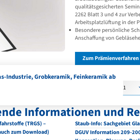
qualitätsgesicherten Semina
2262 Blatt 3 und 4 zur Ver
Arbeitsplatzlüftung in der 
Besondere persönliche Sch
Anschaffung von Gebläseh
Zum Prämienverfahren
s-Industrie, Grobkeramik, Feinkeramik ab
Anzahl
ende Informationen und R
fahrstoffe (TRGS) –
Staub-Info: Sachgebiet Gl
(auch zum Download)
DGUV Information 209-20