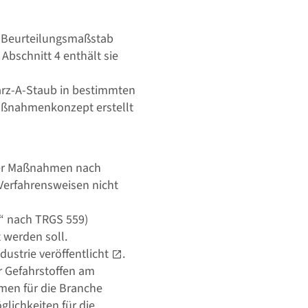
en Beurteilungsmaßstab
bschnitt 4 enthält sie
arz-A-Staub in bestimmten
Maßnahmenkonzept erstellt
 der Maßnahmen nach
Verfahrensweisen nicht
“ nach TRGS 559)
 werden soll.
ustrie veröffentlicht
.
r Gefahrstoffen am
en für die Branche
ichkeiten für die