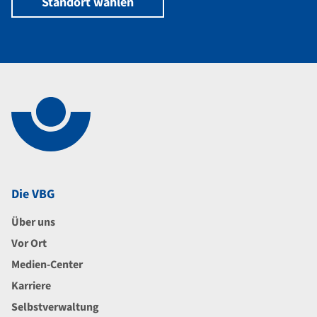
Standort wählen
Navigation im Fußbereich
Footer
Die VBG
Über uns
Vor Ort
Medien-Center
Karriere
Selbstverwaltung