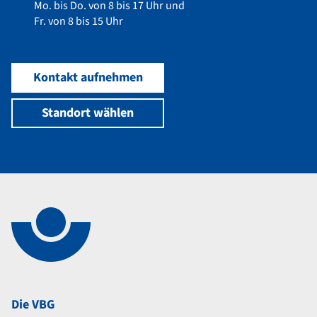
Mo. bis Do. von 8 bis 17 Uhr und
Fr. von 8 bis 15 Uhr
Kontakt aufnehmen
Standort wählen
Navigation im Fußbereich
Footer
Die VBG