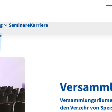
ng
Seminare
Karriere
en
Versamm
Versammlungsräume s
den Verzehr von Spei