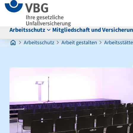
Seitenanfang
zum
zur
Inhalt
Navigation
im
Fußbereich
Arbeitsschutz
Mitgliedschaft und Versicheru
Hauptinhalt
Arbeitsschutz
Arbeit gestalten
Arbeitsstätt