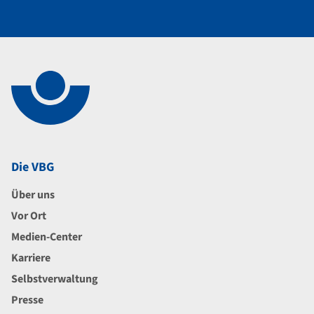
Navigation im Fußbereich
Footer
Die VBG
Über uns
Vor Ort
Medien-Center
Karriere
Selbstverwaltung
Presse