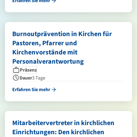
Erfahren Sie mehr
Burnoutprävention in Kirchen für
Pastoren, Pfarrer und
Kirchenvorstände mit
Personalverantwortung
Seminarform
Dauer
Präsenz
Dauer
3 Tage
Erfahren Sie mehr
Mitarbeitervertreter in kirchlichen
Einrichtungen: Den kirchlichen