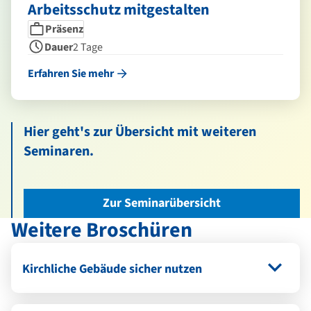
Arbeitsschutz mitgestalten
Seminarform
Dauer
Präsenz
Dauer
2 Tage
Erfahren Sie mehr
Hier geht's zur Übersicht mit weiteren
Seminaren.
Zur Seminarübersicht
Weitere Broschüren
Kirchliche Gebäude sicher nutzen