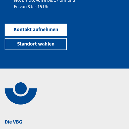
Mo. bis Do. von 8 bis 17 Uhr und
Fr. von 8 bis 15 Uhr
Kontakt aufnehmen
Standort wählen
Navigation im Fußbereich
Footer
Die VBG