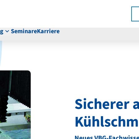
ng
Seminare
Karriere
Sicherer 
Kühlschmi
Neues VBG-Fachwisse