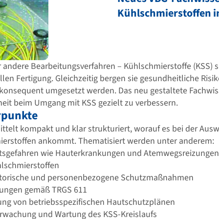
Kühlschmierstoffen i
 andere Bearbeitungsverfahren – Kühlschmierstoffe (KSS) s
iellen Fertigung. Gleichzeitig bergen sie gesundheitliche Ris
onsequent umgesetzt werden. Das neu gestaltete Fachwiss
rheit beim Umgang mit KSS gezielt zu verbessern.
rpunkte
ttelt kompakt und klar strukturiert, worauf es bei der Au
ierstoffen ankommt. Thematisiert werden unter anderem:
tsgefahren wie Hauterkrankungen und Atemwegsreizungen
lschmierstoffen
satorische und personenbezogene Schutzmaßnahmen
erungen gemäß TRGS 611
ung von betriebsspezifischen Hautschutzplänen
rwachung und Wartung des KSS-Kreislaufs