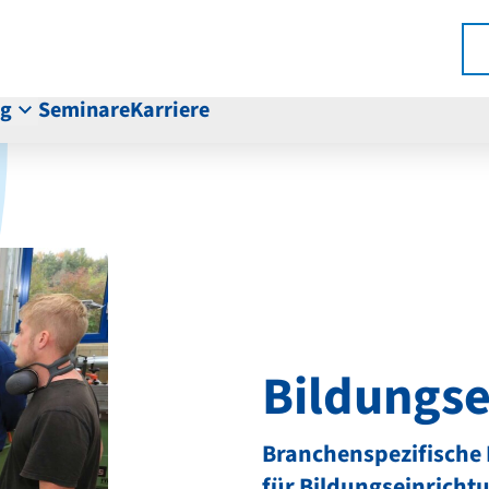
ng
Seminare
Karriere
Bildungse
Branchenspezifische
für Bildungseinricht