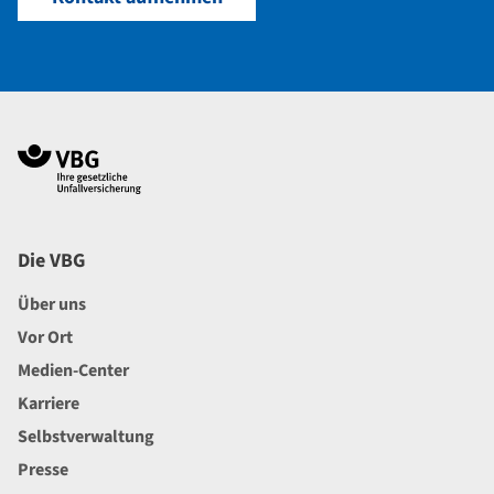
Navigation im Fußbereich
Footer
Die VBG
Über uns
Vor Ort
Medien-Center
Karriere
Selbstverwaltung
Presse