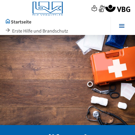
Seitenanfang
zum
zur
Inhalt
Navigation
im
Startseite
Fußbereich
Menü
Erste Hilfe und Brandschutz
Hauptinhalt