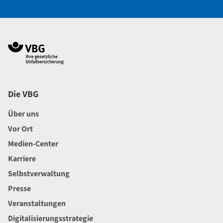
Navigation im Fußbereich
Footer
Die VBG
Über uns
Vor Ort
Medien-Center
Karriere
Selbstverwaltung
Presse
Veranstaltungen
Digitalisierungsstrategie