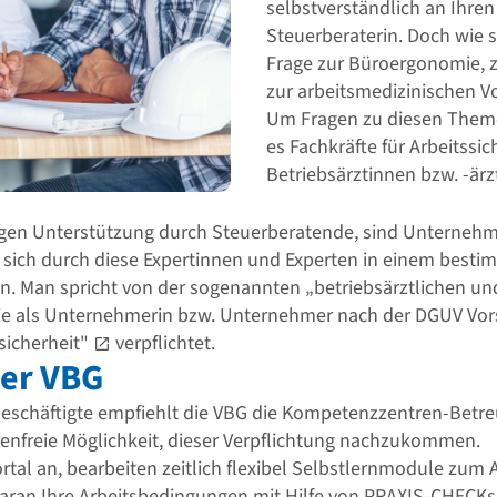
selbstverständlich an Ihren
Steuerberaterin. Doch wie s
Frage zur Büroergonomie, z
zur arbeitsmedizinischen V
Um Fragen zu diesen Theme
es Fachkräfte für Arbeitssi
Betriebsärztinnen bzw. -ärz
lligen Unterstützung durch Steuerberatende, sind Unterneh
, sich durch diese Expertinnen und Experten in einem best
n. Man spricht von der sogenannten „betriebsärztlichen un
Sie als Unternehmerin bzw. Unternehmer nach der
DGUV Vors
sicherheit"
verpflichtet.
der VBG
eschäftigte empfiehlt die VBG die Kompetenzzentren-Betre
tenfreie Möglichkeit, dieser Verpflichtung nachzukommen.
rtal an, bearbeiten zeitlich flexibel Selbstlernmodule zum 
aran Ihre Arbeitsbedingungen mit Hilfe von PRAXIS-CHECKs. 