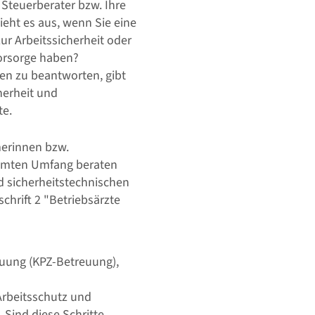
 Steuerberater bzw. Ihre
ieht es aus, wenn Sie eine
ur Arbeitssicherheit oder
orsorge haben?
n zu beantworten, gibt
cherheit und
te.
merinnen bzw.
immten Umfang beraten
d sicherheitstechnischen
chrift 2 "Betriebsärzte
uung (KPZ-Betreuung),
Arbeitsschutz und
Sind diese Schritte