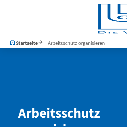
Seitenanfang
zum
zur
Inhalt
Navigation
im
Fußbereich
Startseite
Arbeitsschutz organisieren
Hauptinhalt
Arbeitsschutz