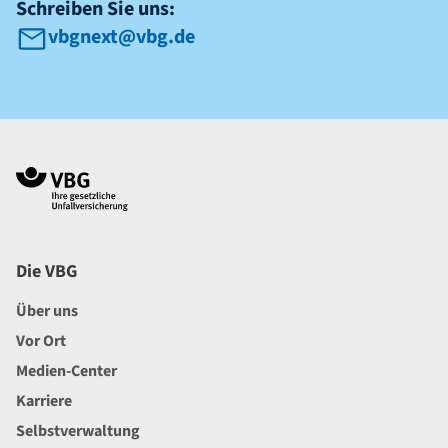
Schreiben Sie uns:
vbgnext@vbg.de
Navigation im Fußbereich
Footer
Die VBG
Über uns
Vor Ort
Medien-Center
Karriere
Selbstverwaltung