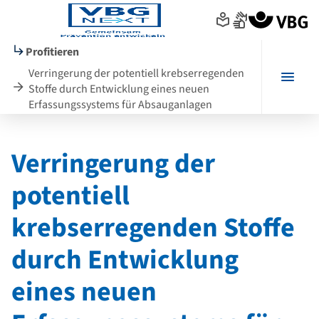
Seitenanfang
zum
zur
Inhalt
Navigation
im
Profitieren
Fußbereich
Verringerung der potentiell krebserregenden
Menü
Stoffe durch Entwicklung eines neuen
Erfassungssystems für Absauganlagen
Hauptinhalt
Verringerung der
potentiell
krebserregenden Stoffe
durch Entwicklung
eines neuen