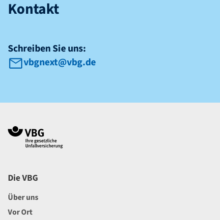
Kontakt
Schreiben Sie uns:
vbgnext@vbg.de
Navigation im Fußbereich
Footer
Die VBG
Über uns
Vor Ort