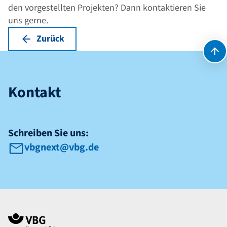
den vorgestellten Projekten? Dann
kontaktieren
Sie
uns gerne.
Zurück
Kontakt
Kontakt
Schreiben Sie uns:
vbgnext@vbg.de
Navigation im Fußbereich
Footer