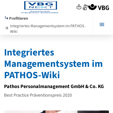
Seitenanfang
zum
zur
Inhalt
Navigation
im
Profitieren
Fußbereich
Menü
Integriertes Managementsystem im PATHOS-
Wiki
Hauptinhalt
Integriertes
Managementsystem im
PATHOS-Wiki
Pathos Personalmanagement GmbH & Co. KG
Best Practice Präventionspreis 2020