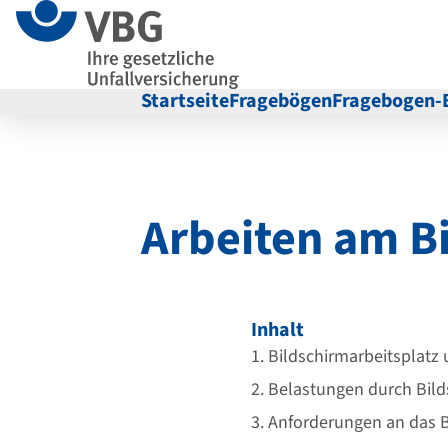
z
z
u
u
m
r
I
N
Startseite
Fragebögen
Fragebogen-
n
a
h
v
a
i
l
g
Arbeiten am B
t
a
t
i
o
n
Inhalt
i
1. Bildschirmarbeitsplatz 
m
2. Belastungen durch Bild
F
3. Anforderungen an das 
u