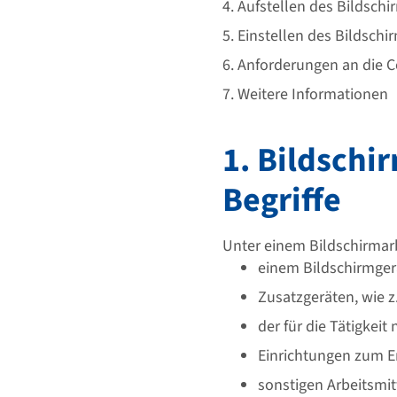
ß
4. Aufstellen des Bildschi
b
5. Einstellen des Bildschi
e
6. Anforderungen an die
r
e
7. Weitere Informationen
i
c
1. Bildschi
h
Begriffe
Unter einem Bildschirmarb
einem Bildschirmger
Zusatzgeräten, wie z.
der für die Tätigkei
Einrichtungen zum Er
sonstigen Arbeitsmitt