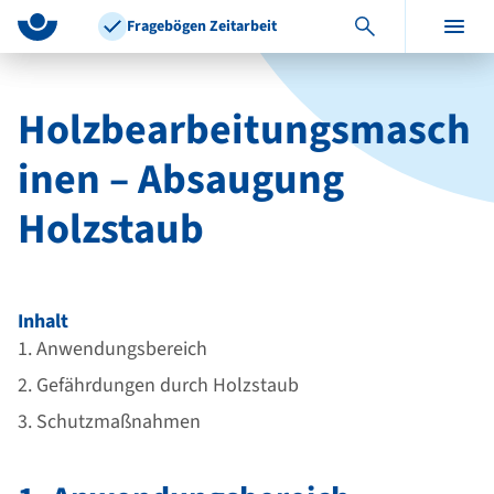
z
z
Fragebögen Zeitarbeit
u
u
m
r
I
N
Holzbearbeitungsmasch
n
a
inen – Absaugung
h
v
a
i
Holzstaub
l
g
t
a
t
i
Inhalt
o
1. Anwendungsbereich
n
i
2. Gefährdungen durch Holzstaub
m
3. Schutzmaßnahmen
F
u