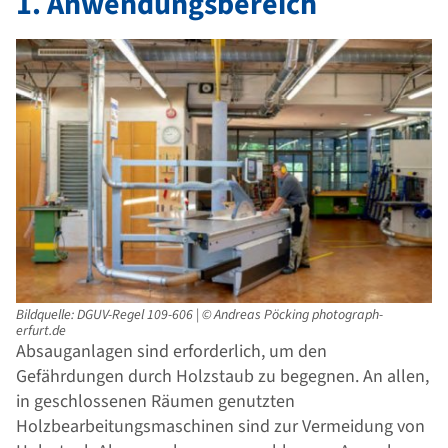
1. Anwendungsbereich
ß
b
e
r
e
i
c
h
Bildquelle: DGUV-Regel 109-606 | © Andreas Pöcking photograph-
erfurt.de
Absauganlagen sind erforderlich, um den
Gefährdungen durch Holzstaub zu begegnen. An allen,
in geschlossenen Räumen genutzten
Holzbearbeitungsmaschinen sind zur Vermeidung von