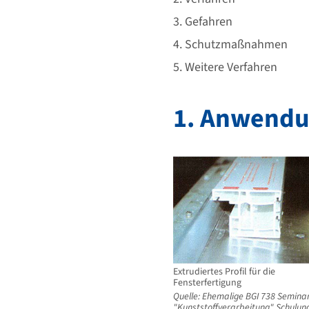
ß
b
3. Gefahren
e
4. Schutzmaßnahmen
r
5. Weitere Verfahren
e
i
c
1. Anwendu
h
Extrudiertes Profil für die
Fensterfertigung
Quelle: Ehemalige BGI 738 Semina
"Kunststoffverarbeitung" Schulung