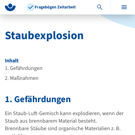
z
z
Fragebögen Zeitarbeit
u
u
m
r
I
N
Staubexplosion
n
a
h
v
a
i
l
g
Inhalt
t
a
1. Gefährdungen
t
2. Maßnahmen
i
o
1. Gefährdungen
n
i
m
Ein Staub-Luft-Gemisch kann explodieren, wenn der
F
Staub aus brennbarem Material besteht.
u
Brennbare Stäube sind organische Materialien z. B.