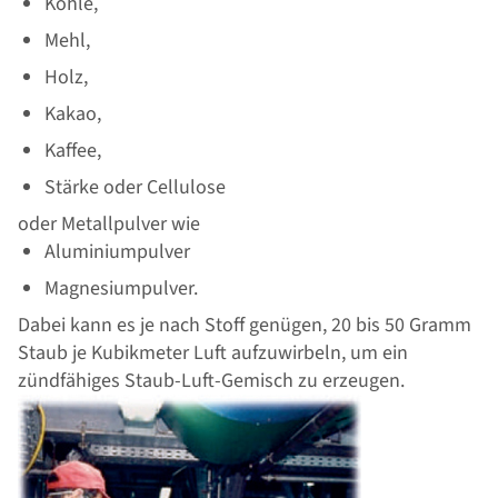
ß
Kohle,
b
Mehl,
e
Holz,
r
e
Kakao,
i
Kaffee,
c
Stärke oder Cellulose
h
oder Metallpulver wie
Aluminiumpulver
Magnesiumpulver.
Dabei kann es je nach Stoff genügen, 20 bis 50 Gramm
Staub je Kubikmeter Luft aufzuwirbeln, um ein
zündfähiges Staub-Luft-Gemisch zu erzeugen.